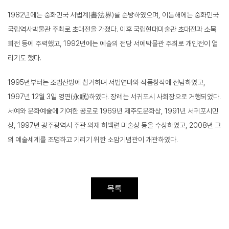
1982
년에는 중화민국 서법계
(
書法界
)
를 순방하였으며
,
이듬해에는 중화민국
국립역사박물관 주최로 초대전을 가졌다
.
이후 국립현대미술관 초대전과 소묵
회전 등에 주력했고
, 1992
년에는 예술의 전당 서예박물관 주최로 개인전이 열
리기도 했다
.
1995
년부터는 조범산방에 칩거하며 서법연마와 작품창작에 전념하였고
,
1997
년
12
월
3
일 영면
(
永眠
)
하였다
.
장례는 서귀포시 사회장으로 거행되었다
.
서예와 문화예술에 기여한 공로로
1969
년 제주도문화상
, 1991
년 서귀포시민
상
, 1997
년 광주광역시 주관 의재 허백련 미술상 등을 수상하였고
, 2008
년 그
의 예술세계를 조명하고 기리기 위한 소암기념관이 개관하였다
.
목록