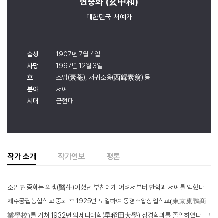
현중화 (玄中和)
대한민국 서예가
출생
1907년 7월 4일
사망
1997년 12월 3일
호
소암(素菴), 서귀소옹(西歸素翁) 등
분야
서예
시대
근현대
작가 소개
작가연보
평론
소암 현중화는 의생
(
醫生
)
이셨던 부친에게 어려서부터 한학과 서예를 익혔다
.
제주공립농헙학교 중퇴 후
1925
년 도일하여 동경소압상업학교
(
東京巢鴨商
를 거쳐
1932
년 와세다대학
(
早稻田大學
)
정경학과를 졸업하였다
.
그
業學校
)