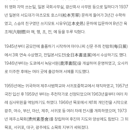
뒤 영화 자막 쓰는일
,
일본 국회사무실
,
광산회사 사무원 등으로 일하다가
1937
년 일본의 서도대가 마츠모토 호스이
(
松本芳翠
)
문하게 들어가
3
년간 수학하
였고
,
스승의 친구였던 쓰지모토 시유우
(
辻本史邑
)
문하에 입문하여
8
년간 육
조체
(
)
와 해
,
행
,
초
,
전
,
예 등을 두루 익혔다
.
六朝體
1945
년부터 공모전에 출품하기 시작하여 마이니찌 신문 주최 전람회
(
)
每日展
에서
3
회 연속 수상했고
,
전일본서도전
(
全日本書道展
)
에서 수상하기도 했다
.
1946
년부터는 도쿄에서 녹담서원
(
鹿潭書院
)
을 개설하여 운영하였고
,
오사카
로 이주한 후에는 여러 곳에 출강하며 서예를 지도했다
.
1955
년에는 귀국하여 제주사범학교와 서귀포중학교에서 재직하였고
, 1957
년
국전 입선 후
1959
년 부터는 추천작가로 선정되었으며
1963
년을부터 여러 차
례 심사위원을 역임하기도 하였다
. 1966
년 목포에서 제
1
회 개인전을 시작으로
광주
,
여수
,
부산
,
마산
,
제주
,
서귀포 등 여러 차례 전시를 개최하였으며
, 1973
년 제주소묵회
(
濟州素墨會
)
를 창립하여 후진의 지도와 양성에도 힘썼다
.
그 뒤
목포
,
서귀포
,
대구
,
광주에도 소묵회 지부가 세워졌다
.